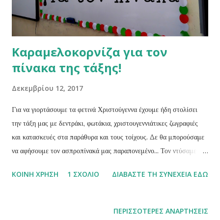
Καραμελοκορνίζα για τον
πίνακα της τάξης!
Δεκεμβρίου 12, 2017
Για να γιορτάσουμε τα φετινά Χριστούγεννα έχουμε ήδη στολίσει
την τάξη μας με δεντράκι, φωτάκια, χριστουγεννιάτικες ζωγραφιές
και κατασκευές στα παράθυρα και τους τοίχους. Δε θα μπορούσαμε
να αφήσουμε τον ασπροπίνακά μας παραπονεμένο... Τον ντύσαμε κι
αυτόν με μια γλυκιά καραμελοκορνίζα! Λίγα φύλλα από λευκά,
ΚΟΙΝΉ ΧΡΉΣΗ
1 ΣΧΌΛΙΟ
ΔΙΑΒΆΣΤΕ ΤΗ ΣΥΝΈΧΕΙΑ ΕΔΏ
κόκκινα και πράσινα χαρτιά και το απλό σελοτέιπ είναι τα υλικά που
χρειαζόμαστε για να την ετοιμάσουμε πολύ πολύ εύκολα και
γρήγορα.
ΠΕΡΙΣΣΌΤΕΡΕΣ ΑΝΑΡΤΉΣΕΙΣ