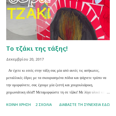
ι
ς
Το τζάκι της τάξης!
Δεκεμβρίου 20, 2017
Αν έχετε κι εσείς στην τάξη σας μία από αυτές τις ασήκωτες,
μεταλλικές έδρες με τα σκουριασμένα πόδια και ψάχνετε τρόπο να
την ομορφύνετε, σας έχουμε μία ζεστή και χουχουλιάρικη,
χειμωνιάτικη ιδέα!!! Μεταμορφώστε τη σε τζάκι! Με λίγα υλικά και
τη βοήθεια των παιδιών, θα είναι έτοιμο μέσα σε λίγη ώρα.
ΚΟΙΝΉ ΧΡΉΣΗ
2 ΣΧΌΛΙΑ
ΔΙΑΒΆΣΤΕ ΤΗ ΣΥΝΈΧΕΙΑ ΕΔΏ